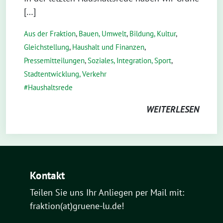
[…]
Aus der Fraktion
,
Bauen, Umwelt
,
Bildung, Kultur
,
Gleichstellung
,
Haushalt und Finanzen
,
Pressemitteilungen
,
Soziales, Integration, Sport
,
Stadtentwicklung, Verkehr
Haushaltsrede
WEITERLESEN
Kontakt
Teilen Sie uns Ihr Anliegen per Mail mit:
fraktion(at)gruene-lu.de!