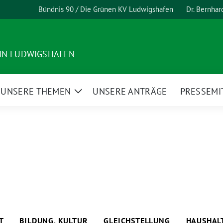
Bündnis 90 / Die Grünen KV Ludwigshafen
Dr. Bernha
 IN LUDWIGSHAFEN
UNSERE THEMEN
UNSERE ANTRÄGE
PRESSEMI
ge
Zeige
termenü
Untermenü
T
BILDUNG, KULTUR
GLEICHSTELLUNG
HAUSHAL