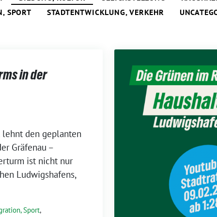
N, SPORT
STADTENTWICKLUNG, VERKEHR
UNCATEG
rms in der
t lehnt den geplanten
der Gräfenau –
rturm ist nicht nur
chen Ludwigshafens,
gration, Sport
,