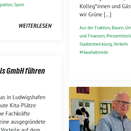
gration, Sport
Kolleg*innen und Gäst
wir Grüne […]
WEITERLESEN
Aus der Fraktion
,
Bauen, U
und Finanzen
,
Pressemittei
Stadtentwicklung, Verkehr
Haushaltsrede
 als GmbH führen
tas in Ludwigshafen
aute Kita-Plätze
ne Fachkräfte
 eine ausgegründete
 Vorteile auf dem