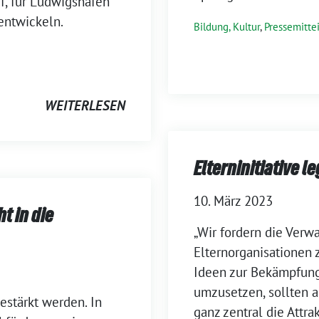
f, für Ludwigshafen
entwickeln.
Bildung, Kultur
,
Pressemitte
WEITERLESEN
Elterninitiative l
10. März 2023
t in die
„Wir fordern die Verwa
Elternorganisationen 
Ideen zur Bekämpfung
umzusetzen, sollten al
estärkt werden. In
ganz zentral die Attrak