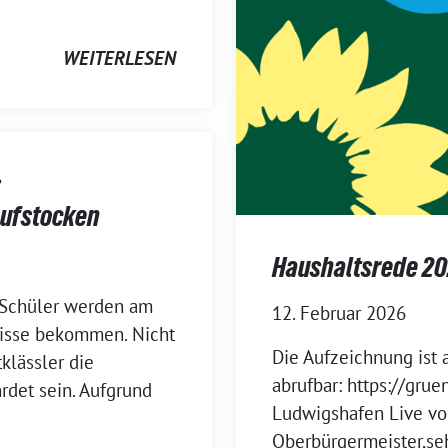
WEITERLESEN
:
aufstocken
Haushaltsrede 2
 Schüler werden am
12. Februar 2026
nisse bekommen. Nicht
Die Aufzeichnung ist 
klässler die
abrufbar: https://grue
det sein. Aufgrund
Ludwigshafen Live vo
Oberbürgermeister,seh