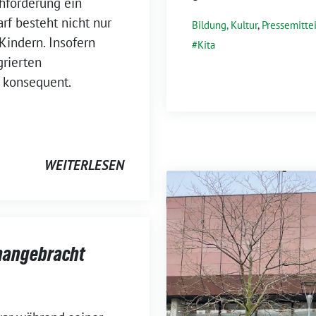
chförderung ein
rf besteht nicht nur
Bildung, Kultur
,
Pressemitte
Kindern. Insofern
Kita
grierten
r konsequent.
WEITERLESEN
nangebracht