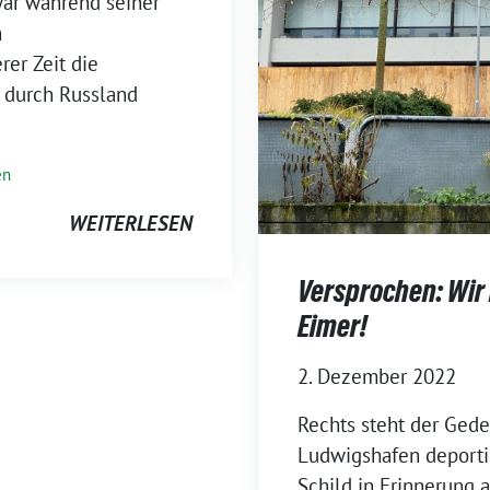
war während seiner
n
rer Zeit die
 durch Russland
en
WEITERLESEN
Versprochen: Wir
Eimer!
2. Dezember 2022
Rechts steht der Gede
Ludwigshafen deportie
Schild in Erinnerung 