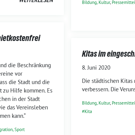
WEITERLESEN
Bildung, Kultur
,
Pressemitte
ietkostenfrei
Kitas im eingesc
und die Beschränkung
8. Juni 2020
ereine vor
Die städtischen Kitas
ass die Stadt und die
verbessern. Die Veruns
ft zu Hilfe kommen. Es
chen in der Stadt
Bildung, Kultur
,
Pressemitte
ie das Vereinsleben
Kita
mmen kann.“
gration, Sport