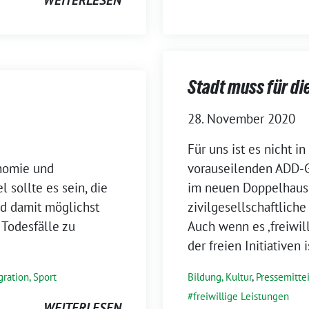
WEITERLESEN
Stadt muss für di
28. November 2020
Für uns ist es nicht 
onomie und
vorauseilenden ADD-
l sollte es sein, die
im neuen Doppelhaush
nd damit möglichst
zivilgesellschaftliche
Todesfälle zu
Auch wenn es ‚freiwill
der freien Initiativen
gration, Sport
Bildung, Kultur
,
Pressemitte
freiwillige Leistungen
WEITERLESEN