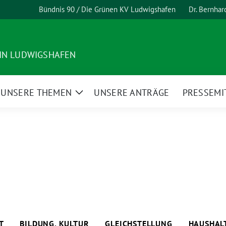
Bündnis 90 / Die Grünen KV Ludwigshafen
Dr. Bernha
 IN LUDWIGSHAFEN
UNSERE THEMEN
UNSERE ANTRÄGE
PRESSEMI
ge
Zeige
termenü
Untermenü
T
BILDUNG, KULTUR
GLEICHSTELLUNG
HAUSHAL