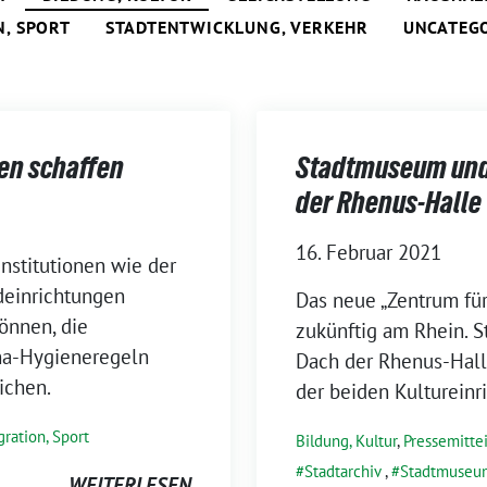
N, SPORT
STADTENTWICKLUNG, VERKEHR
UNCATEG
nen schaffen
Stadtmuseum und 
der Rhenus-Halle
16. Februar 2021
Institutionen wie der
deinrichtungen
Das neue „Zentrum für
önnen, die
zukünftig am Rhein. 
na-Hygieneregeln
Dach der Rhenus-Halle
ichen.
der beiden Kultureinri
gration, Sport
Bildung, Kultur
,
Pressemitte
Stadtarchiv
,
Stadtmuseu
WEITERLESEN