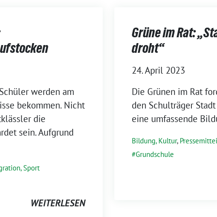
:
Grüne im Rat: „S
aufstocken
droht“
24. April 2023
 Schüler werden am
Die Grünen im Rat fo
nisse bekommen. Nicht
den Schulträger Stadt
klässler die
eine umfassende Bildu
det sein. Aufgrund
Bildung, Kultur
,
Pressemitte
Grundschule
gration, Sport
WEITERLESEN