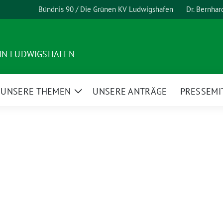
Bündnis 90 / Die Grünen KV Ludwigshafen
Dr. Bernha
 IN LUDWIGSHAFEN
UNSERE THEMEN
UNSERE ANTRÄGE
PRESSEMI
ge
Zeige
termenü
Untermenü