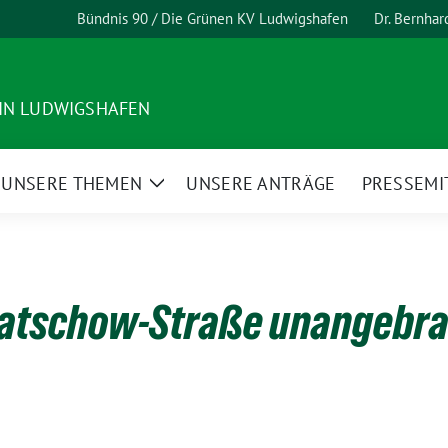
Bündnis 90 / Die Grünen KV Ludwigshafen
Dr. Bernha
 IN LUDWIGSHAFEN
UNSERE THEMEN
UNSERE ANTRÄGE
PRESSEMI
ge
Zeige
termenü
Untermenü
batschow-Straße unangebra