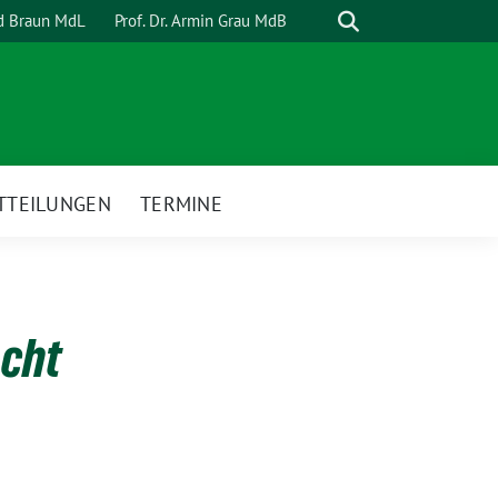
Suche
rd Braun MdL
Prof. Dr. Armin Grau MdB
TTEILUNGEN
TERMINE
cht