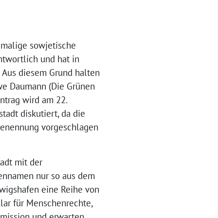
emalige sowjetische
ntwortlich und hat in
t. Aus diesem Grund halten
Uwe Daumann (Die Grünen
ntrag wird am 22.
adt diskutiert, da die
 Benennung vorgeschlagen
adt mit der
ßennamen nur so aus dem
udwigshafen eine Reihe von
lar für Menschenrechte,
mmission und erwarten