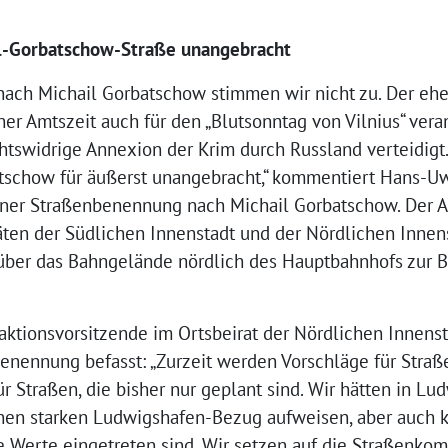
il-Gorbatschow-Straße unangebracht
ach Michail Gorbatschow stimmen wir nicht zu. Der eh
er Amtszeit auch für den „Blutsonntag von Vilnius“ vera
chtswidrige Annexion der Krim durch Russland verteidig
atschow für äußerst unangebracht,“ kommentiert Hans-
ner Straßenbenennung nach Michail Gorbatschow. Der A
en der Südlichen Innenstadt und der Nördlichen Innenst
über das Bahngelände nördlich des Hauptbahnhofs zur
Fraktionsvorsitzende im Ortsbeirat der Nördlichen Innenst
enennung befasst: „Zurzeit werden Vorschläge für Stra
ür Straßen, die bisher nur geplant sind. Wir hätten in L
nen starken Ludwigshafen-Bezug aufweisen, aber auch k
e Werte eingetreten sind. Wir setzen auf die Straßenko