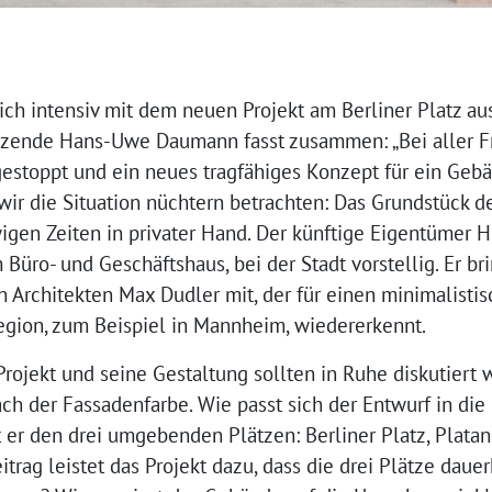
ch intensiv mit dem neuen Projekt am Berliner Platz au
tzende Hans-Uwe Daumann fasst zusammen: „Bei aller Fr
gestoppt und ein neues tragfähiges Konzept für ein Gebä
 wir die Situation nüchtern betrachten: Das Grundstück d
wigen Zeiten in privater Hand. Der künftige Eigentümer 
Büro- und Geschäftshaus, bei der Stadt vorstellig. Er br
 Architekten Max Dudler mit, der für einen minimalistis
Region, zum Beispiel in Mannheim, wiedererkennt.
rojekt und seine Gestaltung sollten in Ruhe diskutiert 
ch der Fassadenfarbe. Wie passt sich der Entwurf in 
 er den drei umgebenden Plätzen: Berliner Platz, Plata
rag leistet das Projekt dazu, dass die drei Plätze daue