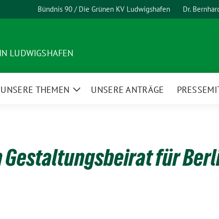
Bündnis 90 / Die Grünen KV Ludwigshafen
Dr. Bernha
 IN LUDWIGSHAFEN
UNSERE THEMEN
UNSERE ANTRÄGE
PRESSEMI
ge
Zeige
termenü
Untermenü
 Gestaltungsbeirat für Berl