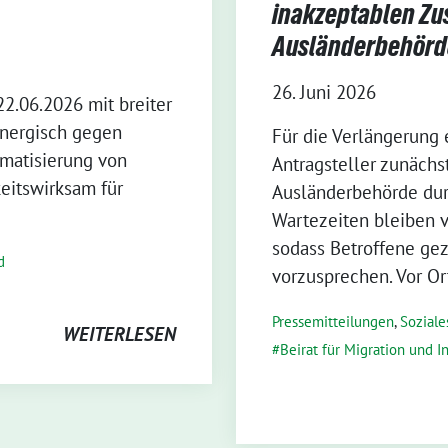
inakzeptablen Zu
Ausländerbehörd
26. Juni 2026
22.06.2026 mit breiter
energisch gegen
Für die Verlängerung 
gmatisierung von
Antragsteller zunächs
eitswirksam für
Ausländerbehörde dur
Wartezeiten bleiben v
sodass Betroffene ge
d
vorzusprechen. Vor Or
Pressemitteilungen
,
Soziales
WEITERLESEN
Beirat für Migration und I