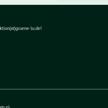
aktion(at)gruene-lu.de!
ado eG
.