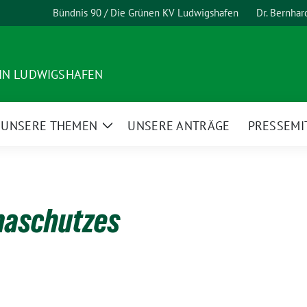
Bündnis 90 / Die Grünen KV Ludwigshafen
Dr. Bernha
 IN LUDWIGSHAFEN
UNSERE THEMEN
UNSERE ANTRÄGE
PRESSEMI
ge
Zeige
termenü
Untermenü
maschutzes