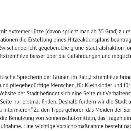
mit extremer Hitze (davon spricht man ab 35 Grad) zu r
ationen die Erstellung eines Hitzeaktionsplans beantrag
wischenbericht gegeben. Die grüne Stadtratsfraktion fo
n Extremhitze besser über die Gefährdungen und mögli
litische Sprecherin der Grünen im Rat: „Extremhitze bri
re und pflegebedürftige Menschen, für Kleinkinder und fü
ebsite der Stadt befindet sich eine Seite mit Verhalten
eite nur erstmal finden. Deshalb fordern wir die Stadt a
 informieren.“ Zu den Tipps gehören das Meiden der So
 die Benutzung von Sonnenschutzmitteln, das Tragen e
aufnahme. Eine wichtige Vorsichtsmaßnahme besteht nac