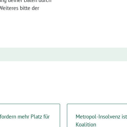
ung deiner Daten durch
eiteres bitte der
ordern mehr Platz für
Metropol-Insolvenz is
Koalition