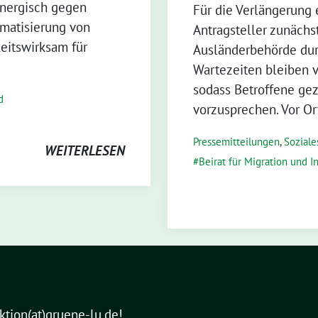
energisch gegen
Für die Verlängerung 
gmatisierung von
Antragsteller zunächs
eitswirksam für
Ausländerbehörde dur
Wartezeiten bleiben v
sodass Betroffene ge
d
vorzusprechen. Vor Or
Pressemitteilungen
,
Soziales
WEITERLESEN
Beirat für Migration und I
aktion(at)gruene-lu.de!