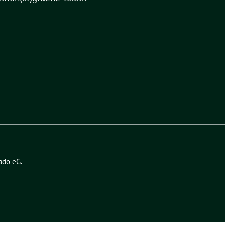
ado eG
.