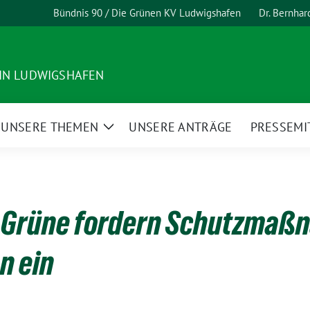
Bündnis 90 / Die Grünen KV Ludwigshafen
Dr. Bernha
 IN LUDWIGSHAFEN
UNSERE THEMEN
UNSERE ANTRÄGE
PRESSEMI
ge
Zeige
termenü
Untermenü
: Grüne fordern Schutzmaß
n ein