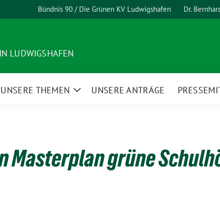
Bündnis 90 / Die Grünen KV Ludwigshafen
Dr. Bernha
 IN LUDWIGSHAFEN
UNSERE THEMEN
UNSERE ANTRÄGE
PRESSEMI
ge
Zeige
termenü
Untermenü
n Masterplan grüne Schulh