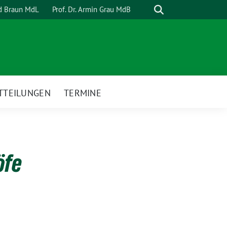
Suche
rd Braun MdL
Prof. Dr. Armin Grau MdB
TTEILUNGEN
TERMINE
öfe