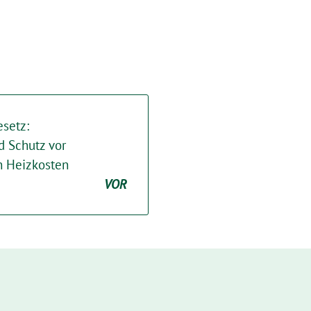
setz:
d Schutz vor
n Heizkosten
VOR