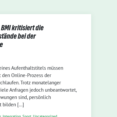
BMI kritisiert die
stände bei der
e
eines Aufenthaltstitels müssen
t den Online-Prozess der
chlaufen. Trotz monatelanger
iele Anfragen jedoch unbeantwortet,
zwungen sind, persönlich
t bilden […]
, Integration, Sport
,
Uncategorized