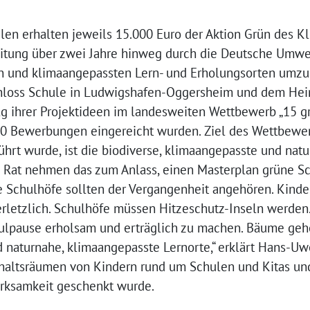
en erhalten jeweils 15.000 Euro der Aktion Grün des K
itung über zwei Jahre hinweg durch die Deutsche Umwel
n und klimaangepassten Lern- und Erholungsorten umzug
Schloss Schule in Ludwigshafen-Oggersheim und dem Hei
 ihrer Projektideen im landesweiten Wettbewerb „15 gr
60 Bewerbungen eingereicht wurden. Ziel des Wettbewerb
hrt wurde, ist die biodiverse, klimaangepasste und nat
 Rat nehmen das zum Anlass, einen Masterplan grüne Sc
 Schulhöfe sollten der Vergangenheit angehören. Kinder
letzlich. Schulhöfe müssen Hitzeschutz-Inseln werden
ulpause erholsam und erträglich zu machen. Bäume geh
d naturnahe, klimaangepasste Lernorte,“ erklärt Hans-
nthaltsräumen von Kindern rund um Schulen und Kitas und
erksamkeit geschenkt wurde.