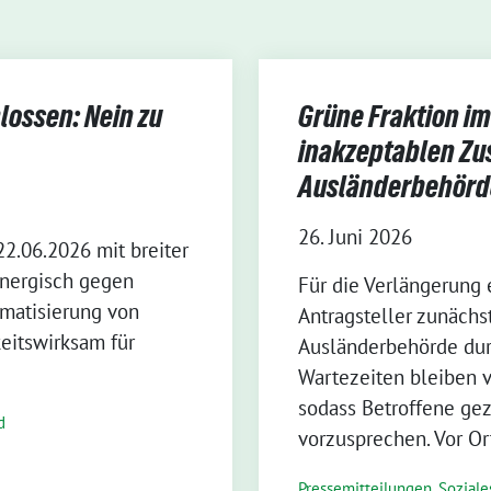
lossen: Nein zu
Grüne Fraktion im 
inakzeptablen Zu
Ausländerbehörd
26. Juni 2026
22.06.2026 mit breiter
energisch gegen
Für die Verlängerung 
gmatisierung von
Antragsteller zunächs
eitswirksam für
Ausländerbehörde dur
Wartezeiten bleiben v
sodass Betroffene ge
d
vorzusprechen. Vor Or
Pressemitteilungen
,
Soziales